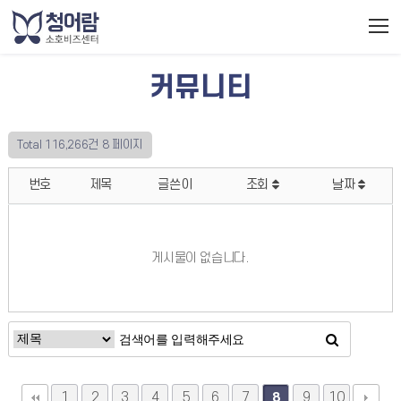
커뮤니티
Total 116,266건
8 페이지
번호
제목
글쓴이
조회
날짜
게시물이 없습니다.
1
2
3
4
5
6
7
9
10
8