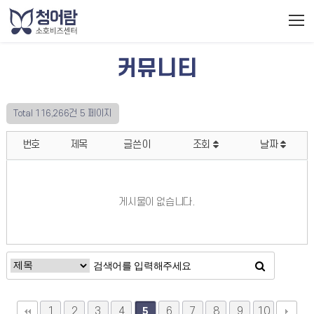
커뮤니티
Total 116,266건
5 페이지
번호
제목
글쓴이
조회
날짜
게시물이 없습니다.
1
2
3
4
6
7
8
9
10
5