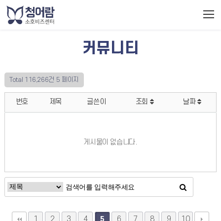
커뮤니티
Total 116,266건
5 페이지
번호
제목
글쓴이
조회
날짜
게시물이 없습니다.
1
2
3
4
6
7
8
9
10
5