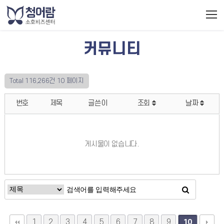
커뮤니티
Total 116,266건
10 페이지
번호
제목
글쓴이
조회
날짜
게시물이 없습니다.
1
2
3
4
5
6
7
8
9
10